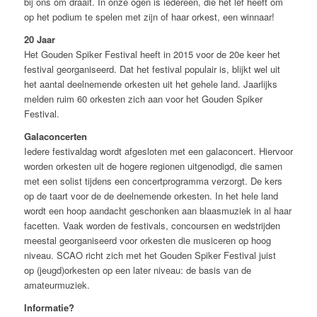
bij ons om draait. In onze ogen is iedereen, die het lef heeft om
op het podium te spelen met zijn of haar orkest, een winnaar!
20 Jaar
Het Gouden Spiker Festival heeft in 2015 voor de 20e keer het
festival georganiseerd. Dat het festival populair is, blijkt wel uit
het aantal deelnemende orkesten uit het gehele land. Jaarlijks
melden ruim 60 orkesten zich aan voor het Gouden Spiker
Festival.
Galaconcerten
Iedere festivaldag wordt afgesloten met een galaconcert. Hiervoor
worden orkesten uit de hogere regionen uitgenodigd, die samen
met een solist tijdens een concertprogramma verzorgt. De kers
op de taart voor de de deelnemende orkesten. In het hele land
wordt een hoop aandacht geschonken aan blaasmuziek in al haar
facetten. Vaak worden de festivals, concoursen en wedstrijden
meestal georganiseerd voor orkesten die musiceren op hoog
niveau. SCAO richt zich met het Gouden Spiker Festival juist
op (jeugd)orkesten op een later niveau: de basis van de
amateurmuziek.
Informatie?