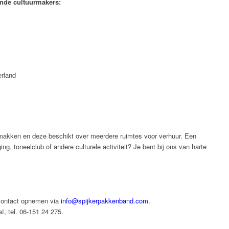
ende cultuurmakers:
erland
makken en deze beschikt over meerdere ruimtes voor verhuur. Een
ng, toneelclub of andere culturele activiteit? Je bent bij ons van harte
contact opnemen via
info@spijkerpakkenband.com
.
ï, tel. 06-151 24 275.